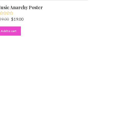
usic Anarchy Poster
29.00
$
19.00
Add to cart