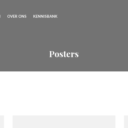
N
OVER ONS
KENNISBANK
Posters