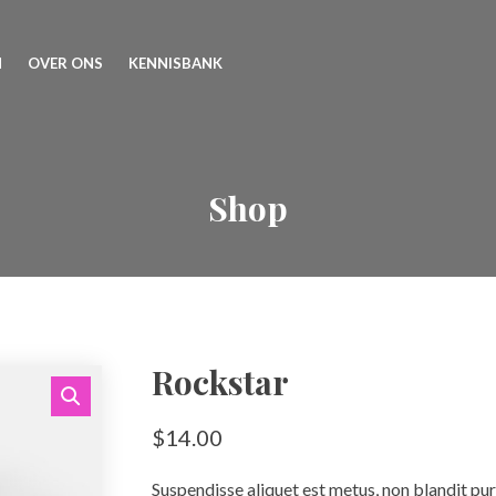
N
OVER ONS
KENNISBANK
Shop
Rockstar
$
14.00
Suspendisse aliquet est metus, non blandit pu