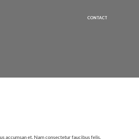
CONTACT
rus accumsan et. Nam consectetur faucibus felis.