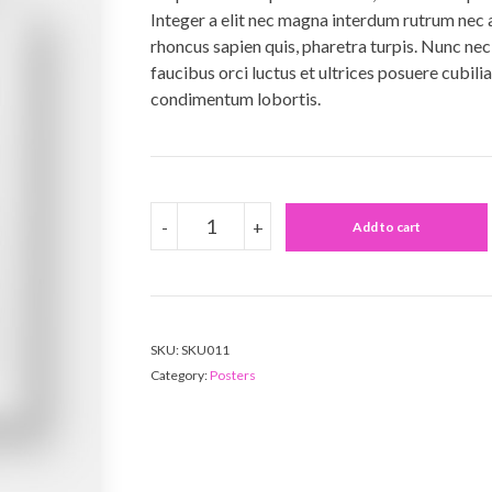
Integer a elit nec magna interdum rutrum nec
rhoncus sapien quis, pharetra turpis. Nunc ne
faucibus orci luctus et ultrices posuere cubili
condimentum lobortis.
ROCKSTAR
-
+
QUANTITY
Add to cart
SKU:
SKU011
Category:
Posters