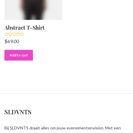
Abstract T-Shirt
R
$
69.00
a
t
e
d
Add to cart
0
o
u
t
o
f
5
SLDVNTS
Bij SLDVNTS draait alles om jouw evenementenvision. Met een