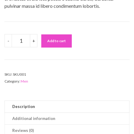
pulvinar massa id libero condimentum lobortis.
ABSOLUTE
-
+
BLAZER
Add to cart
QUANTITY
SKU:
SKU001
Category:
Men
Description
Additional information
Reviews (0)