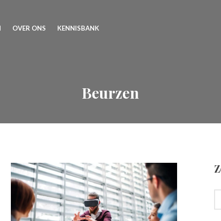
N
OVER ONS
KENNISBANK
Beurzen
Z
S
FO