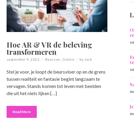
L
O
cr
se
Hoe AR & VR de beleving
transformeren
E
september 9, 2022
Beurzen
,
Online
by
Jack
v
se
Stel je voor, je loopt de beursvloer op en de grens
tussen realiteit en fantasie begint langzaam te
S
vervagen. Stands komen tot leven met beelden
me
die uit het niets lijken […]
J
Read More
me