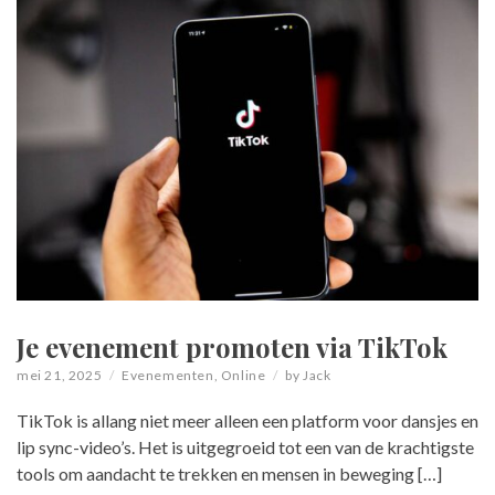
Je evenement promoten via TikTok
mei 21, 2025
Evenementen
,
Online
by
Jack
TikTok is allang niet meer alleen een platform voor dansjes en
lip sync-video’s. Het is uitgegroeid tot een van de krachtigste
tools om aandacht te trekken en mensen in beweging […]