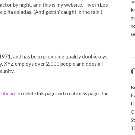
s
ctor by night, and this is my website. I live in Los
ju
 piña coladas. (And gettin’ caught in the rain.)
m
n
s
71, and has been providing quality doohickeys
ty, XYZ employs over 2,000 people and does all
C
munity.
B
ashboard
to delete this page and create new pages for
E
H
O
S
T