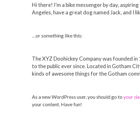
Hi there! I’m a bike messenger by day, aspiring a
Angeles, have a great dog named Jack, and I like
…or something like this:
The XYZ Doohickey Company was founded in 19
to the public ever since. Located in Gotham Ci
kinds of awesome things for the Gotham com
As a new WordPress user, you should go to
your d
your content. Have fun!