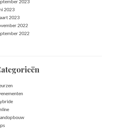
eptember 2023
ni 2023
aart 2023
ovember 2022
eptember 2022
ategorieën
eurzen
venementen
ybride
nline
tandopbouw
ips