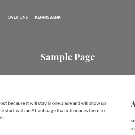
N
OVER ONS
KENNISBANK
Sample Page
A
ost because it will stay in one place and will show up
ple start with an About page that introduces them to
his:
s
m